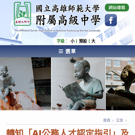
跳
國立高雄師範大學附屬高級中學 Affiliated Senior
High School of National Kaohsiung Normal
轉
University
至
主
要
內
字級：
小
預設
大
容
選單
AFFILIATED SENIOR HIGH SCHOOL OF NATIONAL
KAOHSIUNG NORMAL UNIVERSITY
首頁
>
公告
>
轉知「AI公務人才認定指引」及