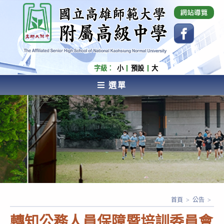
跳
國立高雄師範大學附屬高級中學 Affiliated Senior
High School of National Kaohsiung Normal
轉
University
至
主
要
內
字級：
小
預設
大
容
選單
AFFILIATED SENIOR HIGH SCHOOL OF NATIONAL
KAOHSIUNG NORMAL UNIVERSITY
首頁
>
公告
>
轉知公務人員保障暨培訓委員會