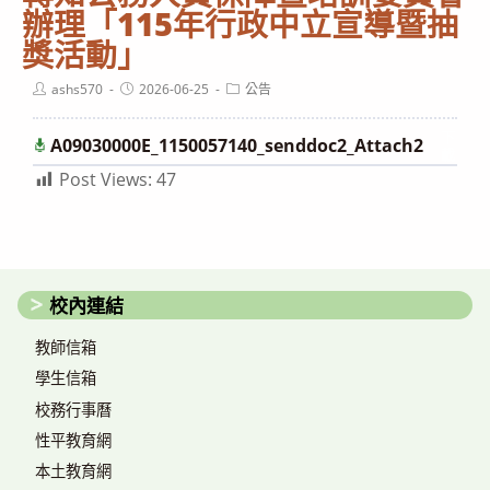
辦理「115年行政中立宣導暨抽
獎活動」
Post
Post
Post
ashs570
2026-06-25
公告
author:
published:
category:
下
A09030000E_1150057140_senddoc2_Attach2
載
Post Views:
47
校內連結
教師信箱
學生信箱
校務行事曆
性平教育網
本土教育網