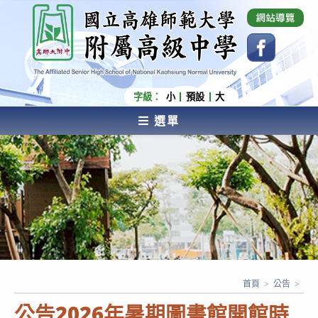
跳
國立高雄師範大學附屬高級中學 Affiliated Senior
High School of National Kaohsiung Normal
轉
University
至
主
要
內
字級：
小
預設
大
容
選單
AFFILIATED SENIOR HIGH SCHOOL OF NATIONAL
KAOHSIUNG NORMAL UNIVERSITY
首頁
>
公告
>
公告2026年暑期圖書館開館時