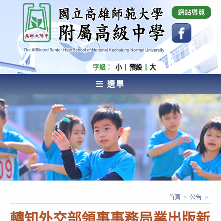
跳
國立高雄師範大學附屬高級中學 Affiliated Senior
High School of National Kaohsiung Normal
轉
University
至
主
要
內
字級：
小
預設
大
容
選單
AFFILIATED SENIOR HIGH SCHOOL OF NATIONAL
KAOHSIUNG NORMAL UNIVERSITY
首頁
>
公告
>
轉知外交部領事事務局業出版新