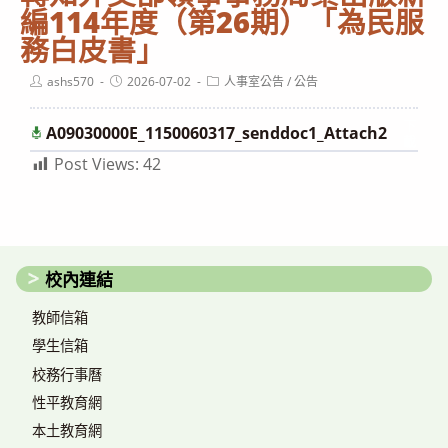
編114年度（第26期）「為民服
務白皮書」
Post
Post
Post
ashs570
2026-07-02
人事室公告
/
公告
author:
published:
category:
下
A09030000E_1150060317_senddoc1_Attach2
載
Post Views:
42
校內連結
教師信箱
學生信箱
校務行事曆
性平教育網
本土教育網