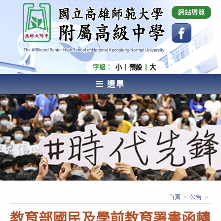
跳
國立高雄師範大學附屬高級中學 Affiliated Senior
High School of National Kaohsiung Normal
轉
University
至
主
要
內
字級：
小
預設
大
容
選單
AFFILIATED SENIOR HIGH SCHOOL OF NATIONAL
KAOHSIUNG NORMAL UNIVERSITY
首頁
>
公告
>
教育部國民及學前教育署書函轉