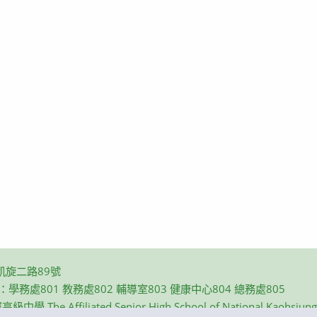
凱旋二路89號
碼：學務處801 教務處802 輔導室803 健康中心804 總務處805
e Affiliated Senior High School of National Kaohsiung N