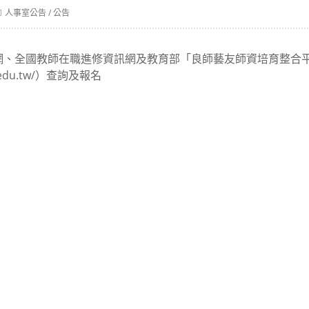
ost
人事室公告
/
公告
ategory:
網、全國教師在職進修資訊網及教育部「良師藝友師資培育整合
oe.edu.tw/）查詢及報名