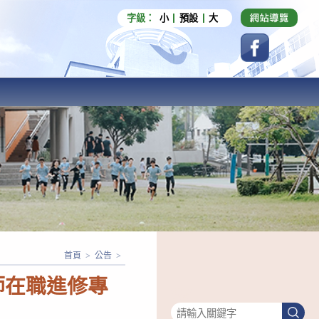
字級：
小
預設
大
首頁
>
公告
>
師在職進修專
搜尋
搜
尋