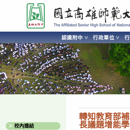
跳
國立高雄師範大學附屬高級中學 Affiliated Senior High School of National
轉
至
主
要
認識附中
行政單位
內
容
AFFILIATED SENIOR HIGH SCHOOL OF NATIONAL KA
轉知教育部補
長議題增能學
校內連結