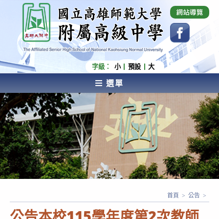
跳
國立高雄師範大學附屬高級中學 Affiliated Senior
High School of National Kaohsiung Normal
轉
University
至
主
要
內
字級：
小
預設
大
容
選單
AFFILIATED SENIOR HIGH SCHOOL OF NATIONAL
KAOHSIUNG NORMAL UNIVERSITY
首頁
>
公告
>
公告本校115學年度第2次教師