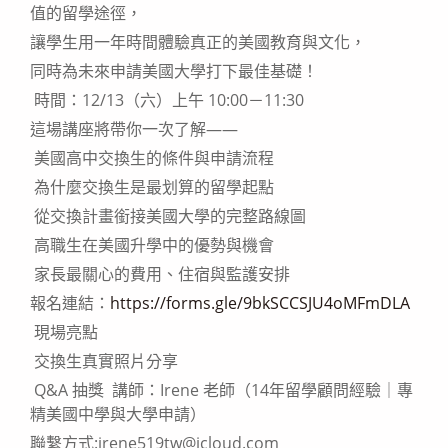
值的留學途徑，
讓學生用一年時間體驗真正的美國教育與文化，
同時為未來申請美國大學打下最佳基礎！
時間：12/13（六）上午 10:00－11:30
這場講座將帶你一次了解——
美國高中交換生的條件與申請流程
為什麼交換生是最划算的留學起點
從交換計畫銜接美國大學的完整路線圖
高職生在美國升學中的優勢與機會
家長最關心的費用、住宿與監護安排
報名連結：
https://forms.gle/9bkSCCSJU4oMFmDLA
現場亮點
交換生真實照片分享
Q&A 抽獎 講師：Irene 老師（14年留學顧問經驗｜專
精美國中學與大學申請）
聯繫方式:irene519tw@icloud.com