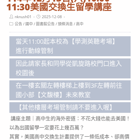
11:30美國交換生留學講座
Post
Post
nknush01
2025-12-08
author:
published:
Post
公告
/
國中
/
圖書館公告
/
頭條消息
/
高中
category:
當天11:00起本校為【學測英聽考場】
進行動線管制
因此請家長和同學從凱旋路校門口進入
校園後
在一樓玄關左轉樓梯上樓到3F左轉前往
國小部【文馥樓】未來教室
【其他樓層考場管制請不要進入喔】
講座主題｜高中生的海外密道：不花大錢也能去美國！
以為出國留學一定要花上幾百萬？
其實，美國高中交換生計畫提供了一條低成本、卻高價