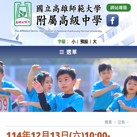
跳
國立高雄師範大學附屬高級中學 Affiliated Senior
High School of National Kaohsiung Normal
轉
University
至
主
要
內
字級：
小
預設
大
容
選單
AFFILIATED SENIOR HIGH SCHOOL OF NATIONAL
KAOHSIUNG NORMAL UNIVERSITY
首頁
>
公告
>
114年12月13日(六)10:00-