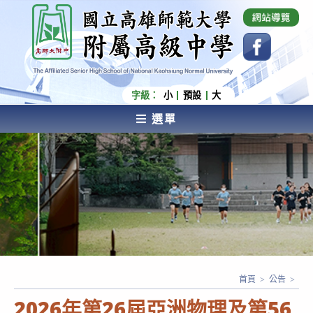
跳
國立高雄師範大學附屬高級中學 Affiliated Senior
High School of National Kaohsiung Normal
轉
University
至
主
要
內
字級：
小
預設
大
容
選單
AFFILIATED SENIOR HIGH SCHOOL OF NATIONAL
KAOHSIUNG NORMAL UNIVERSITY
首頁
>
公告
>
2026年第26屆亞洲物理及第56