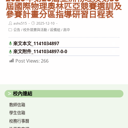
屆國際物理奧林匹亞競賽選訓及
參賽計畫分區指導研習日程表
Post
Post
ashs515
2025-12-10
author:
published:
Post
公告
/
校外競賽與活動
/
設備組
/
高中
category:
來文本文_1141034897
下載
來文附件_1141034897-0-0
下載
Post Views:
266
校內連結
教師信箱
學生信箱
校務行事曆