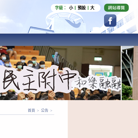
字級：
小
預設
大
首頁
>
公告
>
搜尋