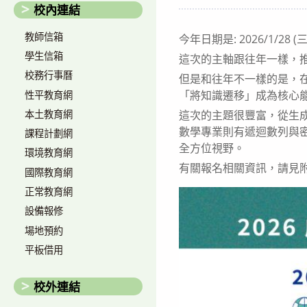
author:
published:
c
校內連結
教師信箱
今年日期是: 2026/1/28 (三)
學生信箱
這次的主軸跟往年一樣，推廣
校務行事曆
但是和往年不一樣的是，在
「將知識遷移」成為核心
性平教育網
本土教育網
這次的主題很豐富，從生成
數學專業則有遞迴數列與
課程計劃網
全方位視野。
環境教育網
有關報名相關資訊，請見
國際教育網
正常教育網
設備報修
場地預約
平板借用
校外連結