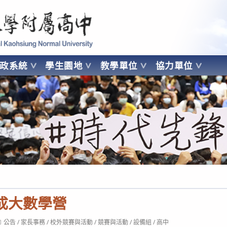
 Kaohsiung Normal University
行政系統
學生園地
教學單位
協力單位
OHSIUNG NORMAL UNIVERSITY
假成大數學營
ost
公告
/
家長事務
/
校外競賽與活動
/
競賽與活動
/
設備組
/
高中