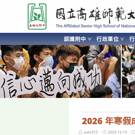
跳
國立高雄師範大學附屬高級中學 Affiliated Senior High School of National
轉
至
主
要
認識附中
行政單位
內
容
AFFILIATED SENIOR HIGH SCHOOL OF NATIONAL KA
2026 年寒
Post
Post
P
ashs515
2025-12-15