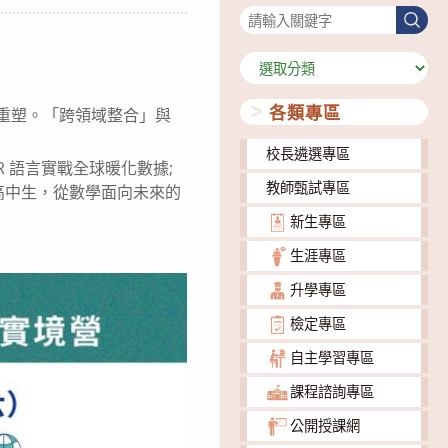
搜
尋
分
類
各類專區
被重塑。「跨領域整合」與
校長遴選專區
 語言實戰全球暖化數據;
教師甄試專區
高中生，從數學面向未來的
新生專區
生涯專區
升學專區
檢定專區
自主學習專區
課程諮詢專區
公開授課網