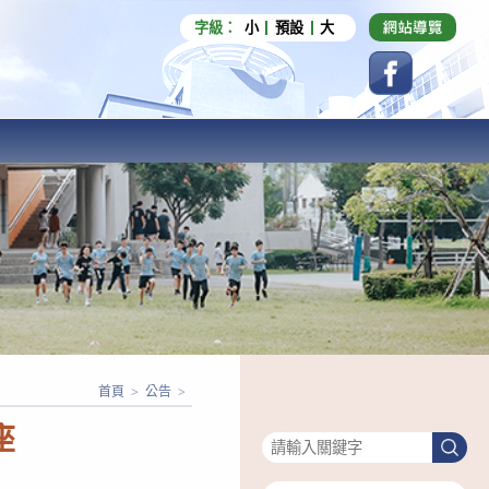
字級：
小
預設
大
首頁
>
公告
>
搜尋
座
搜
尋