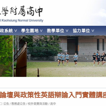
 Kaohsiung Normal University
行政系統
學生園地
教學單位
協力單位
OHSIUNG NORMAL UNIVERSITY
論壇與政策性英語辯論入門實體講
Post
公告
/
教務處公告
/
校外競賽與活動
/
高中