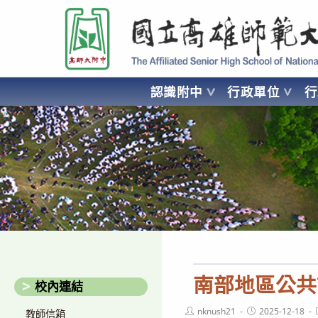
跳
國立高雄師範大學附屬高級中學 Affiliated Senior High School of National
轉
至
主
要
認識附中
行政單位
內
容
AFFILIATED SENIOR HIGH SCHOOL OF NATIONAL KA
南部地區公共
校內連結
Post
Post
nknush21
2025-12-18
教師信箱