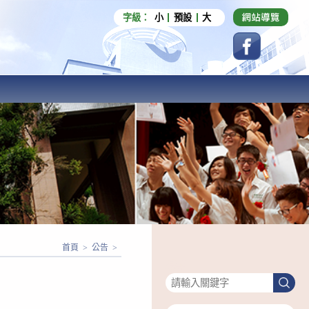
字級：
小
預設
大
首頁
>
公告
>
搜尋
搜
尋