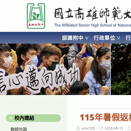
跳
國立高雄師範大學附屬高級中學 Affiliated Senior High School of National
轉
至
主
要
認識附中
行政單位
內
容
AFFILIATED SENIOR HIGH SCHOOL OF NATIONAL KA
115年暑假
校內連結
Post
Post
P
ashs528
2026-06-12
教師信箱