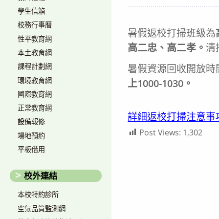
author:
published:
c
學生信箱
校務行事曆
暑假返校打掃班級為
性平教育網
高二忠、高二孝。
清
本土教育網
課程計劃網
暑假資源回收開放時
環境教育網
上1000-1030。
國際教育網
正常教育網
詳細返校打掃注意事項
設備報修
Post Views:
1,302
場地預約
平板借用
校外連結
本校特約診所
空氣品質監測網