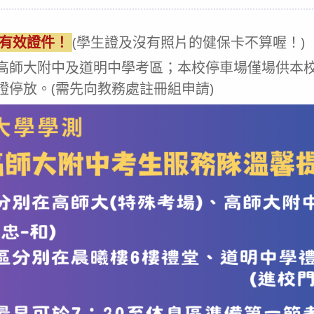
ategory:
有效證件！
(學生證及沒有照片的健保卡不算喔！)
高師大附中及道明中學考區；本校停車場僅場供本
證停放。(需先向教務處註冊組申請)