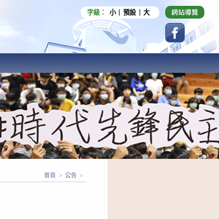
字級：
小
預設
大
首頁
>
公告
>