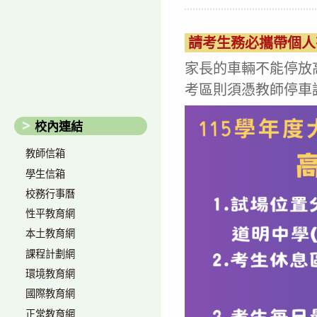
author:
published:
c
請考生務必攜帶個人
家長的車輛不能停放
考區則須憑教師停車
校內連結
教師信箱
學生信箱
校務行事曆
性平教育網
本土教育網
課程計劃網
環境教育網
國際教育網
正常教育網