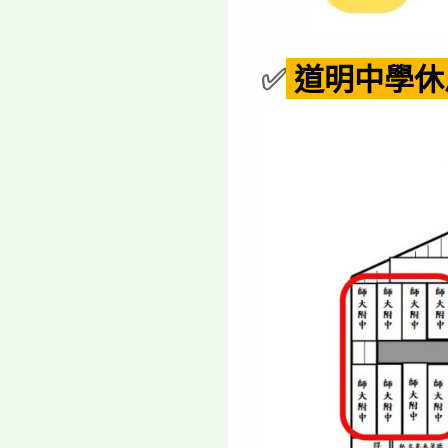
✅
道明中學休