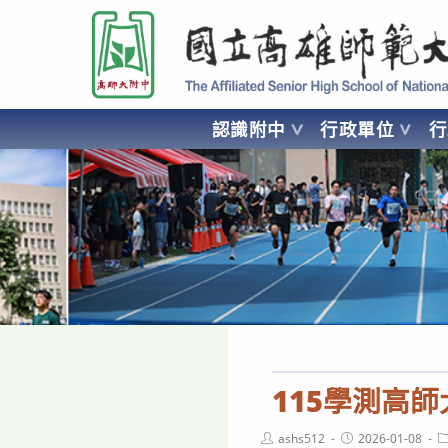
跳
國立高雄師範大學附屬高級中學 Affiliated Senior High School of National
轉
至
主
要
認識附中
行政單位
內
容
AFFILIATED SENIOR HIGH SCHOOL OF NATIONAL KA
115學測高
Post
Post
P
ashs512
2026-01-08