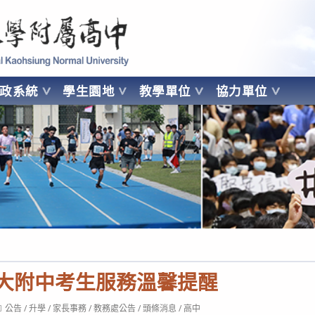
 Kaohsiung Normal University
行政系統
學生園地
教學單位
協力單位
OHSIUNG NORMAL UNIVERSITY
師大附中考生服務溫馨提醒
ost
公告
/
升學
/
家長事務
/
教務處公告
/
頭條消息
/
高中