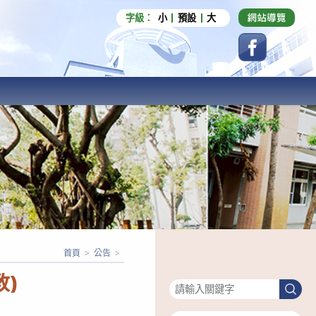
字級：
小
預設
大
首頁
>
公告
>
搜尋
)
搜
尋