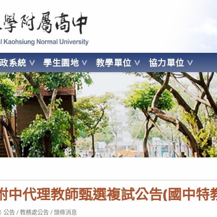
 Kaohsiung Normal University
行政系統
學生園地
教學單位
協力單位
OHSIUNG NORMAL UNIVERSITY
大附中代理教師甄選複試公告(國中特教
ost
公告
/
教務處公告
/
頭條消息