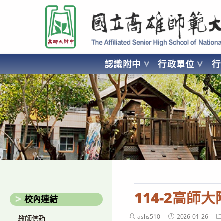
跳
國立高雄師範大學附屬高級中學 Affiliated Senior High School of National
轉
至
主
要
認識附中
行政單位
內
容
AFFILIATED SENIOR HIGH SCHOOL OF NATIONAL KA
114-2高師
校內連結
Post
Post
P
ashs510
2026-01-26
教師信箱