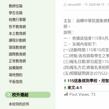
Post
Post
nknush09
2026-06-15
教師信箱
author:
published:
學生信箱
校務行事曆
主旨： 函轉中華民國象棋
照。
性平教育網
說明：
本土教育網
一、 依據該協會115年6月
課程計劃網
二、 旨揭內容如下:
環境教育網
(一)活動時間:115年10月
國際教育網
(二)地點:各校錄取學生
正常教育網
(三)報名日期:即日起至1
(四)報名方式:將報名表拍照或
設備報修
(五)相關疑問請洽:(07)522-
場地預約
115送象棋到學校，用
平板借用
來文-4-1
Post Views:
73
校外連結
本校特約診所