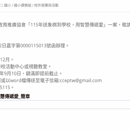
Post
國小
/
國小課務組
/
校外競賽與活動
category:
教育推廣協會「115年送象棋到學校，用智慧傳遞愛」一案，敬
2日嘉字第0000115013號函辦理。
至12月。
之學校活動中心或視聽教室。
15年9月10日，額滿即提前截止。
以word檔傳送至電子信箱:cceptw@gmail.com
5115。
智慧傳遞愛_簡章