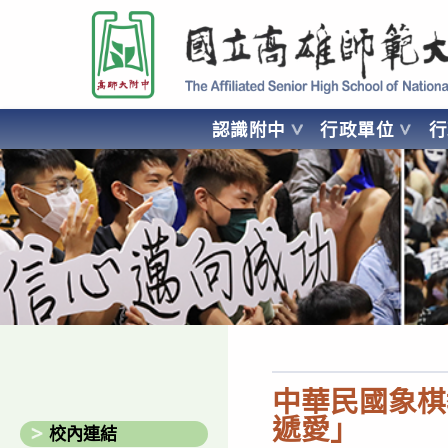
跳
國立高雄師範大學附屬高級中學 Affiliated Senior High School of National
轉
至
主
要
認識附中
行政單位
內
容
AFFILIATED SENIOR HIGH SCHOOL OF NATIONAL KA
中華民國象棋
遞愛」
校內連結