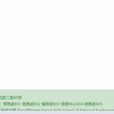
凱旋二路89號
碼：學務處801 教務處802 輔導室803 健康中心804 總務處805
e Affiliated Senior High School of National Kaohsiung N