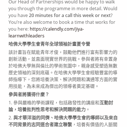
Our Head of Partnerships would be happy to walk
you through the programme in more detail. Would
you have
20 minutes for a call this week or next
?
You’re also welcome to book a time that works for
you here:
https://calendly.com/jiya-
learnwithleaders
哈佛大學學生會青年全球領袖計畫夏令營
該計畫旨在賦能青年才俊，鼓勵他們進行富有影響力的
創新活動，並直面現實世界的挑戰。參與者將有幸置身
於哈佛大學無與倫比的學術氛圍中，親身感受塑造無數
歷史領袖的深刻底蘊。在哈佛大學學生會經驗豐富的導
師指導下，您將培養決策、解決問題和溝通等方面的實
用技能，為未來成為傑出的領導者奠定基礎。
參與者將獲得什麼？
1. 參與嚴格的學術課程，包括啟發性的講座和
互動討
論，培養批判性思考和解決問題的能力
。
2.
與才華洋溢的同儕、哈佛大學學生會的導師以及來自
不同背景的志同道合者建立聯繫
，培養有價值的人脈關