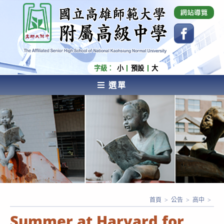
跳
國立高雄師範大學附屬高級中學 Affiliated Senior
High School of National Kaohsiung Normal
轉
University
至
主
要
內
字級：
小
預設
大
容
選單
AFFILIATED SENIOR HIGH SCHOOL OF NATIONAL
KAOHSIUNG NORMAL UNIVERSITY
首頁
>
公告
>
高中
>
Summer at Harvard for