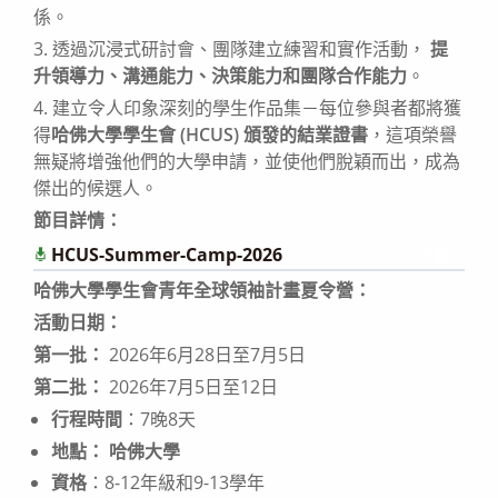
係。
3. 透過沉浸式研討會、團隊建立練習和實作活動，
提
升領導力、溝通能力、決策能力和團隊合作能力
。
4. 建立令人印象深刻的學生作品集－每位參與者都將獲
得
哈佛大學學生會 (HCUS)
頒發的結業證書
，這項榮譽
無疑將增強他們的大學申請，並使他們脫穎而出，成為
傑出的候選人。
節目詳情：
HCUS-Summer-Camp-2026
下載
哈佛大學學生會青年全球領袖計畫夏令營：
活動日期：
第一批：
2026年6月28日至7月5日
第二批：
2026年7月5日至12日
行程時間
：7晚8天
地點：
哈佛大學
資格
：8-12年級和9-13學年