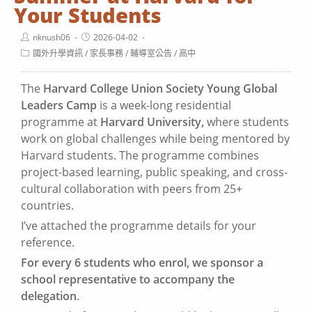
Your Students
Post
Post
nknush06
2026-04-02
author:
published:
Post
國外升學資訊
/
家長事務
/
輔導室公告
/
高中
category:
The
Harvard College Union Society Young Global
Leaders Camp
is a week-long residential
programme at
Harvard University,
where students
work on global challenges while being mentored by
Harvard students. The programme combines
project-based learning, public speaking, and cross-
cultural collaboration with peers from 25+
countries.
I’ve attached the programme details for your
reference.
For every 6 students who enrol, we sponsor a
school representative to accompany the
delegation
.