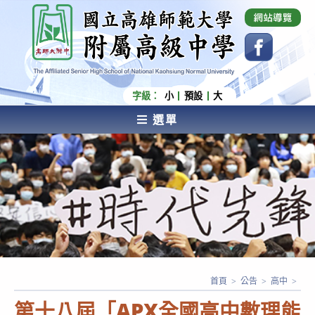
跳
國立高雄師範大學附屬高級中學 Affiliated Senior
High School of National Kaohsiung Normal
轉
University
至
主
要
內
字級：
小
預設
大
容
選單
AFFILIATED SENIOR HIGH SCHOOL OF NATIONAL
KAOHSIUNG NORMAL UNIVERSITY
首頁
>
公告
>
高中
>
第十八屆「APX全國高中數理能