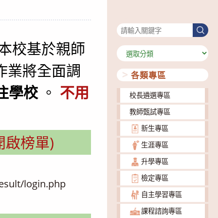
搜尋
搜
尋
本校基於親師
分
類
作業將全面調
各類專區
往學校
。
不用
校長遴選專區
教師甄試專區
新生專區
開啟榜單)
生涯專區
升學專區
檢定專區
esult/login.php
自主學習專區
課程諮詢專區