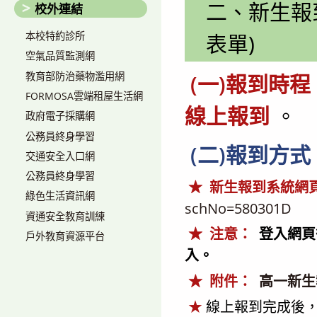
二、新生報
校外連結
表單)
本校特約診所
空氣品質監測網
教育部防治藥物濫用網
(一)報到時程：
FORMOSA雲端租屋生活網
線上報到
。
政府電子採購網
公務員終身學習
(二)報到方
交通安全入口網
公務員終身學習
★
新生報到系統網
綠色生活資訊網
schNo=580301D
資通安全教育訓練
★
注意：
登入網頁
戶外教育資源平台
入。
★
附件：
高一新生
★
線上報到完成後