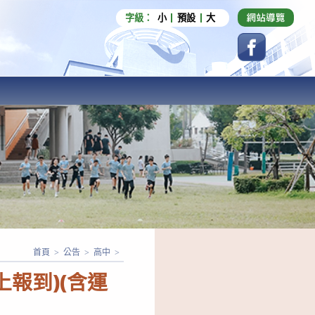
字級：
小
預設
大
首頁
>
公告
>
高中
>
報到)(含運