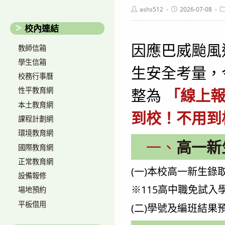
Post
Post
P
ashs512
2026-07-08
author:
published:
c
校內連結
因應巴威颱風
教師信箱
學生信箱
生安全考量，
校務行事曆
整為
「線上
性平教育網
本土教育網
到校！不用到
課程計劃網
環境教育網
一、
高一新
國際教育網
正常教育網
(一)本校高一新生錄
設備報修
※115高中職免試入
場地預約
平板借用
(二)學號及編班結果