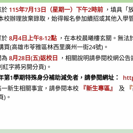
應於
115年7月13日（星期一）下午2時前
，填具「
本校辦理放棄錄取，始得報名參加續招或其他入學
訂於
8月4日上午8-12點
，在本校晨曦樓玄關。無法
買(高雄市苓雅區林西里廣州一街24號)。
間為
8月28日(五)返校日
，相關說明請參閱校網公告訊
列紅字將另開分頁)。
5學年第1學期特殊身分補助減免者，請參閱網址：
htt
的高一新生相關事宜，請參閱本校
『新生專區』
及
『
頁)。