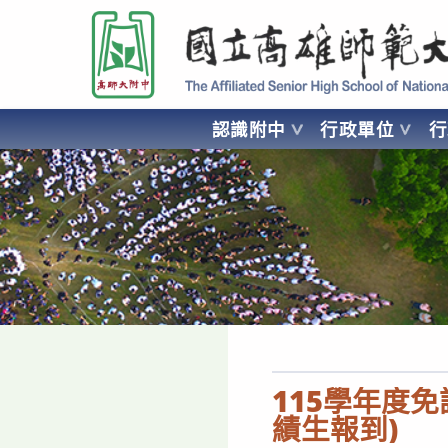
跳
國立高雄師範大學附屬高級中學 Affiliated Senior High School of National
轉
至
主
要
認識附中
行政單位
內
容
AFFILIATED SENIOR HIGH SCHOOL OF NATIONAL KA
115學年度
績生報到)