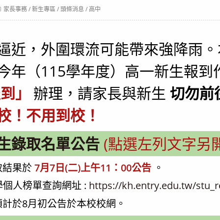
ost
家長事務
/
新生專區
/
頭條消息
/
高中
ategory:
逼近，外圍環流可能帶來強降雨。
今年（115學年度）高一新生報到
報到」
辦理，請家長與新生
切勿前
校！不用到校！
生錄取名單公告
(點選左列文字另
取結果於
7月7日(二)上午11：00公告
。
學個人榜單查詢網址 :
https://kh.entry.edu.tw/stu_r
預計於8月初公告於本校校網。