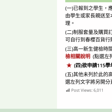
(一)已報到之學生，
由學生或家長親送至
理。
(二)制服套量及購買
可自行到春櫻百貨行購
(三)高一新生健檢時
檢相關說明
(點選左
★
(四)欲申請11
(五)其他未列於此
選左列文字將另開分
Post Views:
6,011