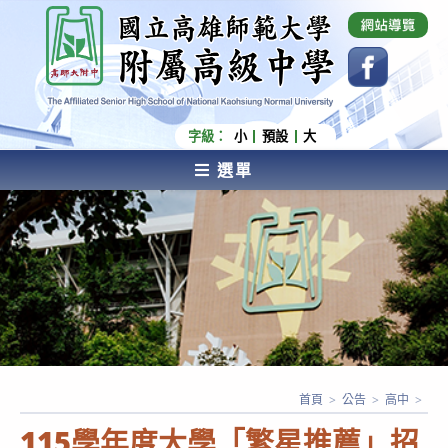
跳
國立高雄師範大學附屬高級中學 Affiliated Senior
High School of National Kaohsiung Normal
轉
University
至
主
要
內
字級：
小
預設
大
容
選單
AFFILIATED SENIOR HIGH SCHOOL OF NATIONAL
KAOHSIUNG NORMAL UNIVERSITY
首頁
>
公告
>
高中
>
115學年度大學「繁星推薦」招