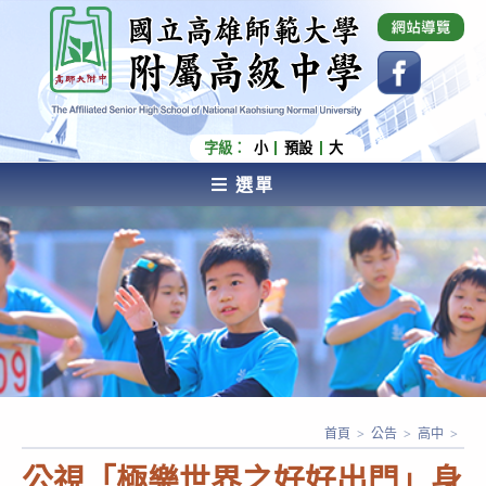
跳
國立高雄師範大學附屬高級中學 Affiliated Senior
High School of National Kaohsiung Normal
轉
University
至
主
要
內
字級：
小
預設
大
容
選單
AFFILIATED SENIOR HIGH SCHOOL OF NATIONAL
KAOHSIUNG NORMAL UNIVERSITY
首頁
>
公告
>
高中
>
公視「極樂世界之好好出門」身