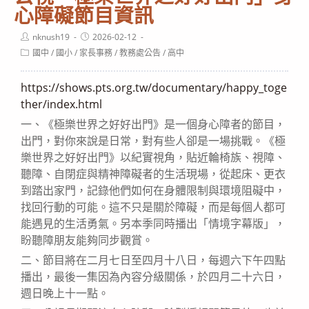
心障礙節目資訊
Post
Post
nknush19
2026-02-12
author:
published:
Post
國中
/
國小
/
家長事務
/
教務處公告
/
高中
category:
https://shows.pts.org.tw/documentary/happy_toge
ther/index.html
一、《極樂世界之好好出門》是一個身心障者的節目，
出門，對你來說是日常，對有些人卻是一場挑戰。《極
樂世界之好好出門》以紀實視角，貼近輪椅族、視障、
聽障、自閉症與精神障礙者的生活現場，從起床、更衣
到踏出家門，記錄他們如何在身體限制與環境阻礙中，
找回行動的可能。這不只是關於障礙，而是每個人都可
能遇見的生活勇氣。另本季同時播出「情境字幕版」，
盼聽障朋友能夠同步觀賞。
二、節目將在二月七日至四月十八日，每週六下午四點
播出，最後一集因為內容分級關係，於四月二十六日，
週日晚上十一點。