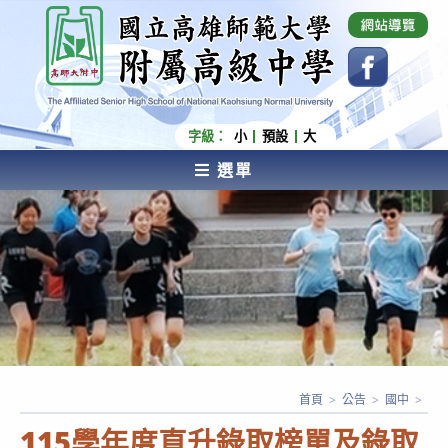
跳
國立高雄師範大學附屬高級中學 Affiliated Senior
High School of National Kaohsiung Normal
轉
University
至
主
要
內
字級：
小
預設
大
容
選單
AFFILIATED SENIOR HIGH SCHOOL OF NATIONAL
KAOHSIUNG NORMAL UNIVERSITY
首頁
>
公告
>
國中
>
115學年度直升錄取榜單及錄取