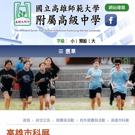
跳
國立高雄師範大學附屬高級中學 Affiliated Senior
High School of National Kaohsiung Normal
轉
University
至
主
要
內
字級：
小
預設
大
容
選單
AFFILIATED SENIOR HIGH SCHOOL OF NATIONAL
KAOHSIUNG NORMAL UNIVERSITY
首頁
>
綜合公告
>
競賽與活動
>
校外競賽與活動
>
高雄市科展
高雄市科展