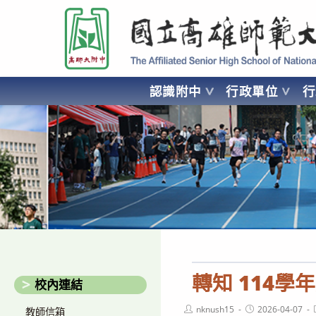
跳
國立高雄師範大學附屬高級中學 Affiliated Senior High School of National
轉
至
主
要
認識附中
行政單位
內
容
AFFILIATED SENIOR HIGH SCHOOL OF NATIONAL KA
轉知 114
校內連結
Post
Post
nknush15
2026-04-07
教師信箱