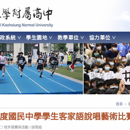
 Kaohsiung Normal University
行政系統
學生園地
教學單位
協力單位
OHSIUNG NORMAL UNIVERSITY
首頁
>
學年度國民中學學生客家語說唱藝術比
Post
校外競賽與活動
/
訓育組