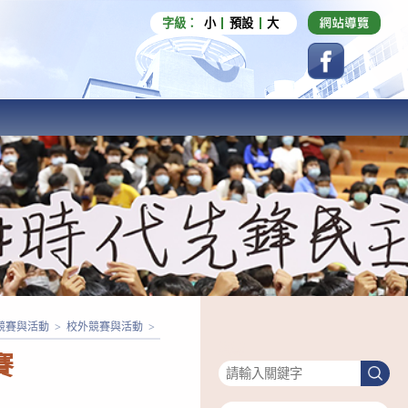
字級：
小
預設
大
競賽與活動
>
校外競賽與活動
>
搜尋
賽
搜
尋