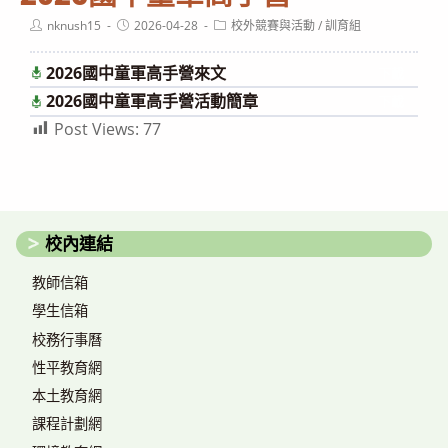
Post
Post
Post
nknush15
2026-04-28
校外競賽與活動
/
訓育組
author:
published:
category:
2026國中童軍高手營來文
下載
2026國中童軍高手營活動簡章
下載
Post Views:
77
校內連結
教師信箱
學生信箱
校務行事曆
性平教育網
本土教育網
課程計劃網