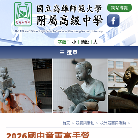
跳
國立高雄師範大學附屬高級中學 Affiliated Senior
High School of National Kaohsiung Normal
轉
University
至
主
要
內
字級：
小
預設
大
容
選單
AFFILIATED SENIOR HIGH SCHOOL OF NATIONAL
KAOHSIUNG NORMAL UNIVERSITY
首頁
>
競賽與活動
>
校外競賽與活動
>
2026國中童軍高手營