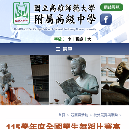
跳
國立高雄師範大學附屬高級中學 Affiliated Senior
High School of National Kaohsiung Normal
轉
University
至
主
要
內
字級：
小
預設
大
容
選單
AFFILIATED SENIOR HIGH SCHOOL OF NATIONAL
KAOHSIUNG NORMAL UNIVERSITY
首頁
>
競賽與活動
>
校外競賽與活動
>
115學年度全國學生舞蹈比賽高