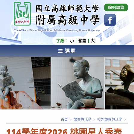
跳
國立高雄師範大學附屬高級中學 Affiliated Senior
High School of National Kaohsiung Normal
轉
University
至
主
要
內
字級：
小
預設
大
容
選單
AFFILIATED SENIOR HIGH SCHOOL OF NATIONAL
KAOHSIUNG NORMAL UNIVERSITY
首頁
>
競賽與活動
>
校外競賽與活動
>
114學年度2026 桃園星人秀表