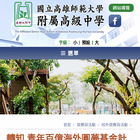
跳
國立高雄師範大學附屬高級中學 Affiliated Senior
High School of National Kaohsiung Normal
轉
University
至
主
要
內
字級：
小
預設
大
容
選單
AFFILIATED SENIOR HIGH SCHOOL OF NATIONAL
KAOHSIUNG NORMAL UNIVERSITY
首頁
>
競賽與活動
>
校外競賽與活動
>
轉知 青年百億海外圓夢基金計