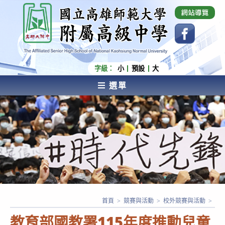
跳
國立高雄師範大學附屬高級中學 Affiliated Senior
High School of National Kaohsiung Normal
轉
University
至
主
要
內
字級：
小
預設
大
容
選單
AFFILIATED SENIOR HIGH SCHOOL OF NATIONAL
KAOHSIUNG NORMAL UNIVERSITY
首頁
>
競賽與活動
>
校外競賽與活動
>
教育部國教署115年度推動兒童