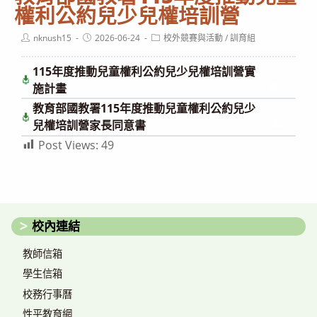
權利公約兒少兒權培訓營
Post
Post
Post
nknush15
2026-06-24
校外競賽與活動
/
訓育組
author:
published:
category:
115年度推動兒童權利公約兒少兒權培訓營實
下
載
施計畫
教育部國教署115年度推動兒童權利公約兒少
下
載
兒權培訓營家長同意書
Post Views:
49
校內連結
教師信箱
學生信箱
校務行事曆
性平教育網