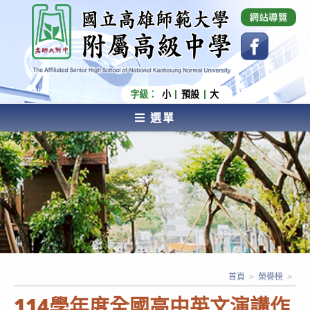
跳
國立高雄師範大學附屬高級中學 Affiliated Senior
High School of National Kaohsiung Normal
轉
University
至
主
要
內
字級：
小
預設
大
容
選單
AFFILIATED SENIOR HIGH SCHOOL OF NATIONAL
KAOHSIUNG NORMAL UNIVERSITY
首頁
>
榮譽榜
>
114學年度全國高中英文演講作