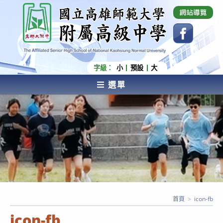
跳
國立高雄師範大學附屬高級中學 Affiliated Senior
High School of National Kaohsiung Normal
轉
University
至
主
要
內
字級：
小
預設
大
容
選單
AFFILIATED SENIOR HIGH SCHOOL OF NATIONAL
KAOHSIUNG NORMAL UNIVERSITY
首頁
>
icon-fb
icon-fb