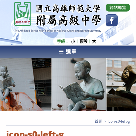
跳
國立高雄師範大學附屬高級中學 Affiliated Senior
High School of National Kaohsiung Normal
轉
University
至
主
要
內
字級：
小
預設
大
容
選單
AFFILIATED SENIOR HIGH SCHOOL OF NATIONAL
KAOHSIUNG NORMAL UNIVERSITY
首頁
>
icon-s0-left-g
icon-s0-left-g