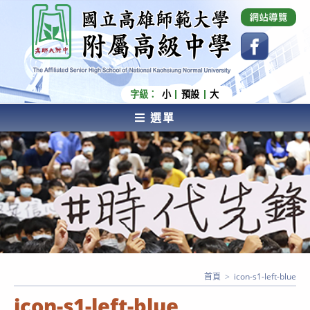
跳
國立高雄師範大學附屬高級中學 Affiliated Senior
High School of National Kaohsiung Normal
轉
University
至
主
要
內
字級：
小
預設
大
容
選單
AFFILIATED SENIOR HIGH SCHOOL OF NATIONAL
KAOHSIUNG NORMAL UNIVERSITY
首頁
>
icon-s1-left-blue
icon-s1-left-blue