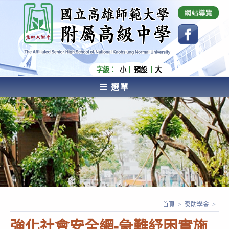
跳
國立高雄師範大學附屬高級中學 Affiliated Senior
High School of National Kaohsiung Normal
轉
University
至
主
要
內
字級：
小
預設
大
容
選單
AFFILIATED SENIOR HIGH SCHOOL OF NATIONAL
KAOHSIUNG NORMAL UNIVERSITY
首頁
>
獎助學金
>
強化社會安全網-急難紓困實施