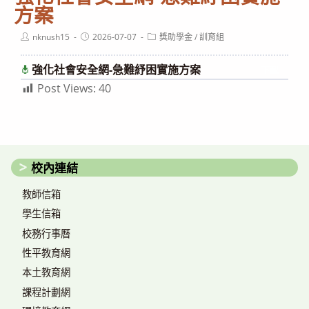
方案
Post
Post
Post
nknush15
2026-07-07
獎助學金
/
訓育組
author:
published:
category:
強化社會安全網-急難紓困實施方案
下載
Post Views:
40
校內連結
教師信箱
學生信箱
校務行事曆
性平教育網
本土教育網
課程計劃網