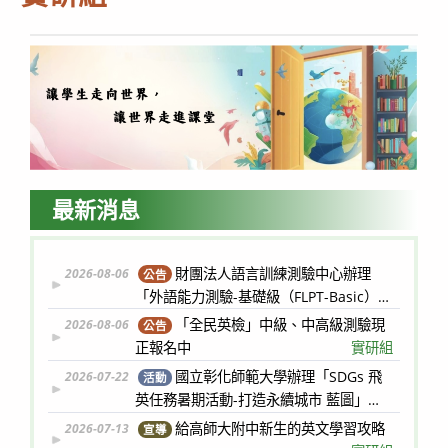
最新消息
財團法人語言訓練測驗中心辦理
2026-08-06
公告
「外語能力測驗-基礎級（FLPT-Basic）」
線上說明會
實研組
「全民英檢」中級、中高級測驗現
2026-08-06
公告
正報名中
實研組
國立彰化師範大學辦理「SDGs 飛
2026-07-22
活動
英任務暑期活動-打造永續城市 藍圖」活
動
實研組
給高師大附中新生的英文學習攻略
2026-07-13
宣導