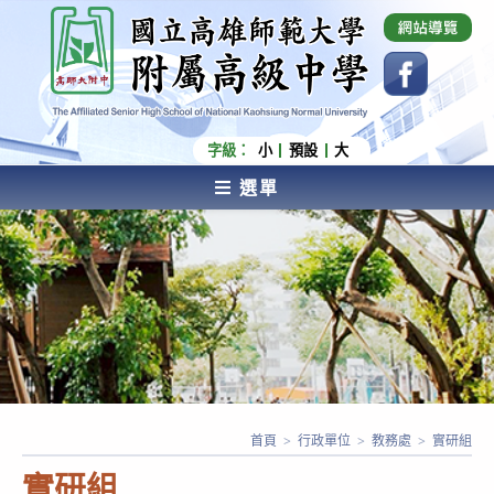
跳
國立高雄師範大學附屬高級中學 Affiliated Senior
High School of National Kaohsiung Normal
轉
University
至
主
要
內
字級：
小
預設
大
容
選單
AFFILIATED SENIOR HIGH SCHOOL OF NATIONAL
KAOHSIUNG NORMAL UNIVERSITY
首頁
>
行政單位
>
教務處
>
實研組
實研組