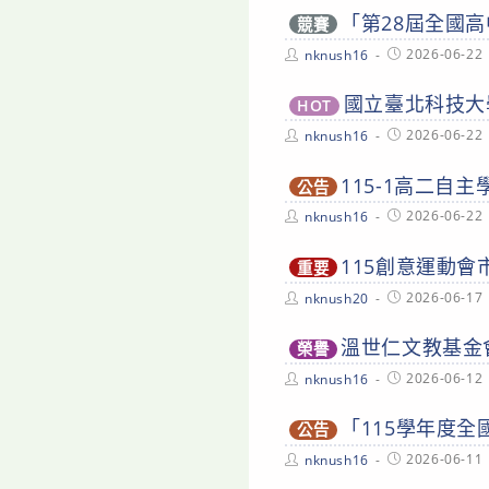
「第28屆全國
競賽
Post
Post
2026-06-22
nknush16
author:
published:
國立臺北科技大
HOT
Post
Post
2026-06-22
nknush16
author:
published:
115-1高二自
公告
Post
Post
2026-06-22
nknush16
author:
published:
115創意運動會
重要
Post
Post
2026-06-17
nknush20
author:
published:
溫世仁文教基金
榮譽
Post
Post
2026-06-12
nknush16
author:
published:
「115學年度
公告
Post
Post
2026-06-11
nknush16
author:
published: