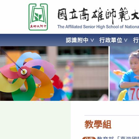
跳
國立高雄師範大學附屬高級中學 Affiliated Senior High School of National
轉
至
主
要
認識附中
行政單位
內
容
AFFILIATED SENIOR HIGH SCHOOL OF NATIONAL KA
教學組