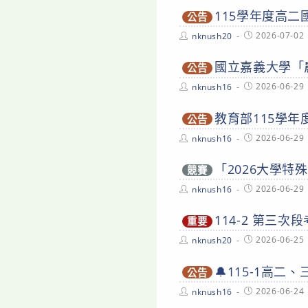
115學年度高
公告
Post
Post
2026-07-02
nknush20
author:
published:
國立嘉義大學「
公告
Post
Post
2026-06-29
nknush16
author:
published:
教育部115學
公告
Post
Post
2026-06-29
nknush16
author:
published:
「2026大學特
競賽
Post
Post
2026-06-29
nknush16
author:
published:
114-2 第三
重要
Post
Post
2026-06-25
nknush20
author:
published:
🔔115-1高
公告
Post
Post
2026-06-24
nknush16
author:
published: