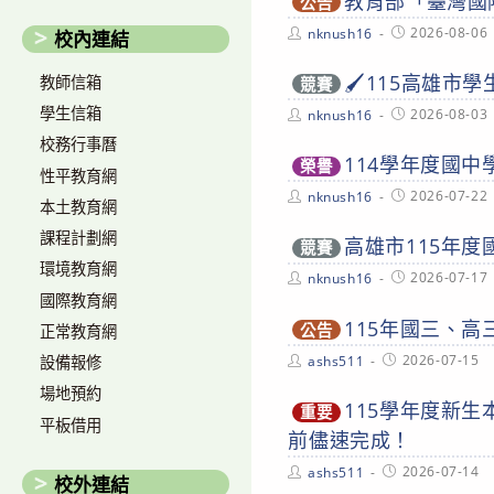
教育部「臺灣國
公告
Post
Post
2026-08-06
nknush16
校內連結
author:
published:
🖌️115高雄市
教師信箱
競賽
學生信箱
Post
Post
2026-08-03
nknush16
author:
published:
校務行事曆
114學年度國
榮譽
性平教育網
Post
Post
2026-07-22
nknush16
本土教育網
author:
published:
課程計劃網
高雄市115年
競賽
環境教育網
Post
Post
2026-07-17
nknush16
author:
published:
國際教育網
115年國三、
公告
正常教育網
Post
Post
2026-07-15
ashs511
設備報修
author:
published:
場地預約
115學年度新生
重要
平板借用
前儘速完成！
Post
Post
2026-07-14
ashs511
校外連結
author:
published: