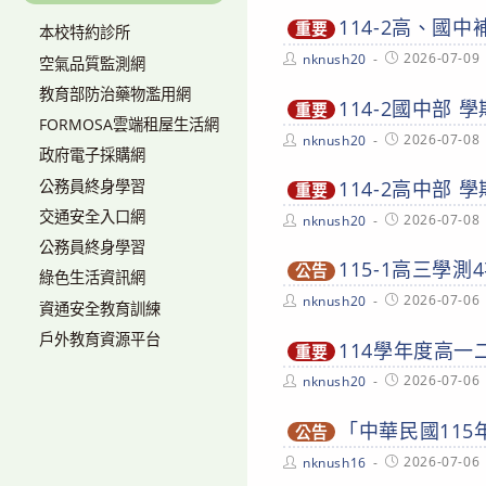
114-2高、國
重要
本校特約診所
Post
Post
2026-07-09
nknush20
空氣品質監測網
author:
published:
教育部防治藥物濫用網
114-2國中部
重要
FORMOSA雲端租屋生活網
Post
Post
2026-07-08
nknush20
政府電子採購網
author:
published:
公務員終身學習
114-2高中部
重要
交通安全入口網
Post
Post
2026-07-08
nknush20
author:
published:
公務員終身學習
115-1高三學
公告
綠色生活資訊網
Post
Post
2026-07-06
nknush20
資通安全教育訓練
author:
published:
戶外教育資源平台
114學年度高
重要
Post
Post
2026-07-06
nknush20
author:
published:
「中華民國11
公告
Post
Post
2026-07-06
nknush16
author:
published: