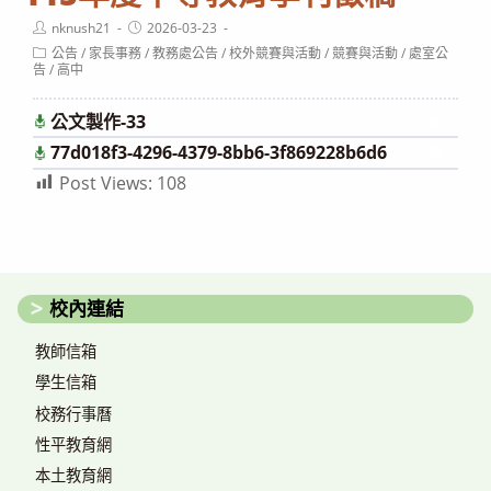
Post
Post
nknush21
2026-03-23
author:
published:
Post
公告
/
家長事務
/
教務處公告
/
校外競賽與活動
/
競賽與活動
/
處室公
category:
告
/
高中
公文製作-33
下載
77d018f3-4296-4379-8bb6-3f869228b6d6
下載
Post Views:
108
校內連結
教師信箱
學生信箱
校務行事曆
性平教育網
本土教育網