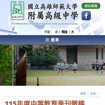
跳
國立高雄師範大學附屬高級中學 Affiliated Senior
High School of National Kaohsiung Normal
轉
University
至
主
要
內
字級：
小
預設
大
容
選單
AFFILIATED SENIOR HIGH SCHOOL OF NATIONAL
KAOHSIUNG NORMAL UNIVERSITY
首頁
>
公告
>
115年度中等教育季刊徵稿