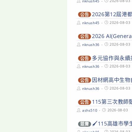
Post
Post
2026-08-03
nknush45
author:
published:
2026第12屆
公告
Post
Post
2026-08-03
nknush45
author:
published:
2026 AI(Gene
公告
Post
Post
2026-08-03
nknush36
author:
published:
多元協作與永續
公告
Post
Post
2026-08-03
nknush36
author:
published:
因材網高中生物
公告
Post
Post
2026-08-03
nknush36
author:
published:
115第三次教師
公告
Post
Post
2026-08-03
ashs510
author:
published:
🖌️115高雄市
競賽
Post
Post
2026-08-03