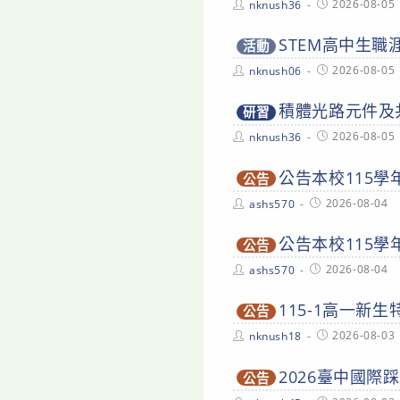
Post
Post
2026-08-05
nknush36
author:
published:
STEM高中生
活動
Post
Post
2026-08-05
nknush06
author:
published:
積體光路元件及
研習
Post
Post
2026-08-05
nknush36
author:
published:
公告本校115學
公告
Post
Post
2026-08-04
ashs570
author:
published:
公告本校115學
公告
Post
Post
2026-08-04
ashs570
author:
published:
115-1高一新
公告
Post
Post
2026-08-03
nknush18
author:
published:
2026臺中國際
公告