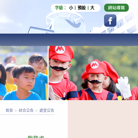
字級：
小
預設
大
首頁
>
綜合公告
>
處室公告