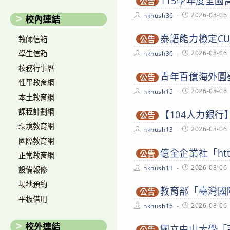
115學年度全
公告
Post
Post
2026-08-06
nknush36
校內連結
author:
published:
泰語能力檢定CU-
教師信箱
公告
Post
Post
2026-08-06
學生信箱
nknush36
author:
published:
校務行事曆
青年百億海外圓
公告
性平教育網
Post
Post
2026-08-06
nknush15
本土教育網
author:
published:
課程計劃網
【104人力銀行
公告
環境教育網
Post
Post
2026-08-06
nknush13
author:
published:
國際教育網
億全企業社「htt
公告
正常教育網
Post
Post
2026-08-06
nknush13
設備報修
author:
published:
場地預約
教育部「臺灣國
公告
平板借用
Post
Post
2026-08-06
nknush16
author:
published:
校外連結
國立中山大學「
公告