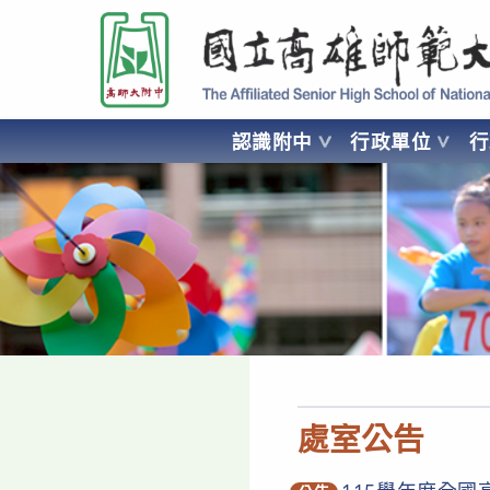
跳
國立高雄師範大學附屬高級中學 Affiliated Senior High School of National
轉
至
主
要
認識附中
行政單位
內
容
AFFILIATED SENIOR HIGH SCHOOL OF NATIONAL KA
處室公告