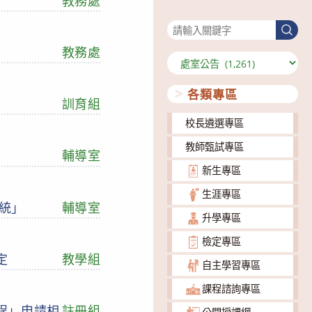
教務處
搜尋
搜
尋
教務處
分
類
各類專區
訓育組
校長遴選專區
教師甄試專區
輔導室
新生專區
生涯專區
系統」
輔導室
升學專區
檢定專區
定
教學組
自主學習專區
課程諮詢專區
程」申請相
註冊組