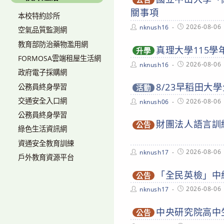
關事項
本校特約診所
Post
Post
2026-08-06
nknush16
空氣品質監測網
author:
published:
教育部防治藥物濫用網
真理大學115
升學
FORMOSA雲端租屋生活網
Post
Post
2026-08-06
nknush16
author:
published:
政府電子採購網
8/23早稻田大
公務員終身學習
活動
交通安全入口網
Post
Post
2026-08-06
nknush06
author:
published:
公務員終身學習
財團法人語言訓練
公告
綠色生活資訊網
資通安全教育訓練
Post
Post
2026-08-06
nknush17
戶外教育資源平台
author:
published:
「全民英檢」中
公告
Post
Post
2026-08-06
nknush17
author:
published:
中央研究院高中
公告