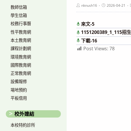
Post
Post
nknush16
2026-04-21
教師信箱
author:
published:
學生信箱
來文-5
校務行事曆
1151200389_1_115
性平教育網
本土教育網
下載-16
Post Views:
78
課程計劃網
環境教育網
國際教育網
正常教育網
設備報修
場地預約
平板借用
校外連結
本校特約診所