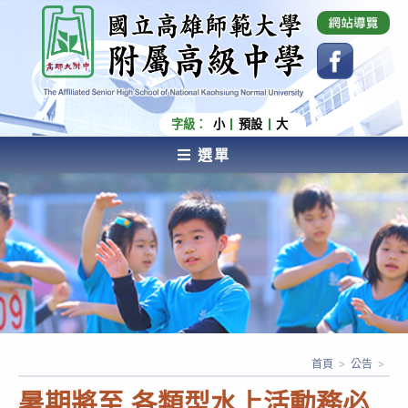
跳
國立高雄師範大學附屬高級中學 Affiliated Senior
High School of National Kaohsiung Normal
轉
University
至
主
要
內
字級：
小
預設
大
容
選單
AFFILIATED SENIOR HIGH SCHOOL OF NATIONAL
KAOHSIUNG NORMAL UNIVERSITY
首頁
>
公告
>
暑期將至 各類型水上活動務必