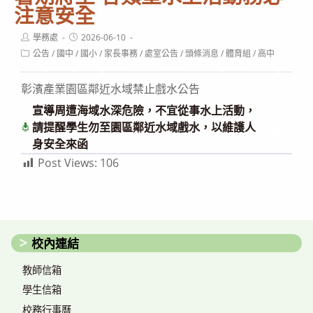
注意安全
Post
Post
學務處
2026-06-10
author:
published:
Post
公告
/
國中
/
國小
/
家長事務
/
處室公告
/
頭條消息
/
體育組
/
高中
category:
彰濱產業園區鄰近水域禁止戲水公告
宣導周遭海域水深危險，不宜從事水上活動，
下
請提醒學生勿至園區鄰近水域戲水，以維護人
載
身安全來函
Post Views:
106
校內連結
教師信箱
學生信箱
校務行事曆