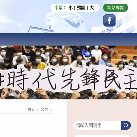
字級：
小
預設
大
首頁
>
公告
>
搜尋
搜
尋