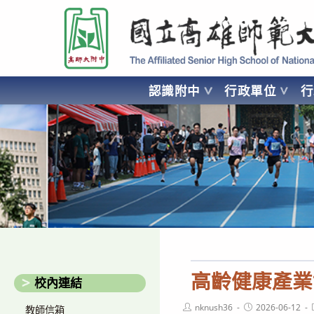
跳
國立高雄師範大學附屬高級中學 Affiliated Senior High School of National
轉
至
主
要
認識附中
行政單位
內
容
AFFILIATED SENIOR HIGH SCHOOL OF NATIONAL KA
高齡健康產業
校內連結
Post
Post
nknush36
2026-06-12
教師信箱