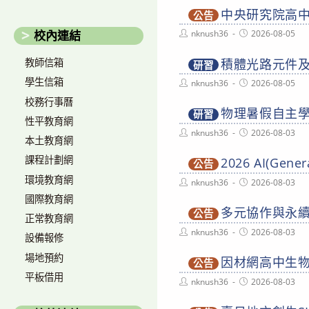
中央研究院高
公告
Post
Post
nknush36
2026-08-05
校內連結
author:
published:
積體光路元件
教師信箱
研習
學生信箱
Post
Post
nknush36
2026-08-05
author:
published:
校務行事曆
物理暑假自主
研習
性平教育網
Post
Post
nknush36
2026-08-03
本土教育網
author:
published:
課程計劃網
2026 AI(Gen
公告
環境教育網
Post
Post
nknush36
2026-08-03
author:
published:
國際教育網
多元協作與永續
公告
正常教育網
Post
Post
nknush36
2026-08-03
設備報修
author:
published:
場地預約
因材網高中生
公告
平板借用
Post
Post
nknush36
2026-08-03
author:
published: