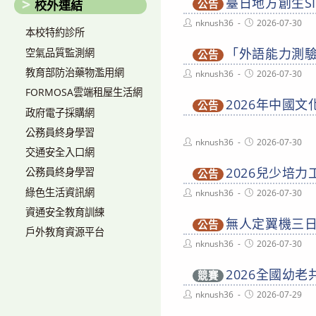
臺日地方創生S
校外連結
公告
Post
Post
nknush36
2026-07-30
本校特約診所
author:
published:
「外語能力測驗-
空氣品質監測網
公告
教育部防治藥物濫用網
Post
Post
nknush36
2026-07-30
author:
published:
FORMOSA雲端租屋生活網
2026年中國
公告
政府電子採購網
公務員終身學習
Post
Post
nknush36
2026-07-30
交通安全入口網
author:
published:
2026兒少培力
公務員終身學習
公告
綠色生活資訊網
Post
Post
nknush36
2026-07-30
author:
published:
資通安全教育訓練
無人定翼機三
公告
戶外教育資源平台
Post
Post
nknush36
2026-07-30
author:
published:
2026全國幼
競賽
Post
Post
nknush36
2026-07-29
author:
published: