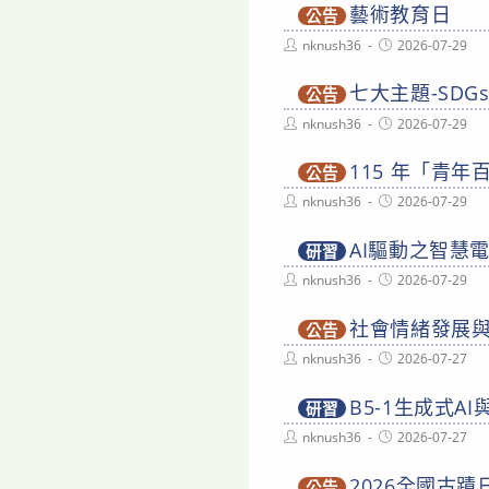
藝術教育日
公告
Post
Post
nknush36
2026-07-29
author:
published:
七大主題-SD
公告
Post
Post
nknush36
2026-07-29
author:
published:
115 年「青
公告
Post
Post
nknush36
2026-07-29
author:
published:
AI驅動之智慧
研習
Post
Post
nknush36
2026-07-29
author:
published:
社會情緒發展
公告
Post
Post
nknush36
2026-07-27
author:
published:
B5-1生成式A
研習
Post
Post
nknush36
2026-07-27
author:
published:
2026全國古蹟
公告