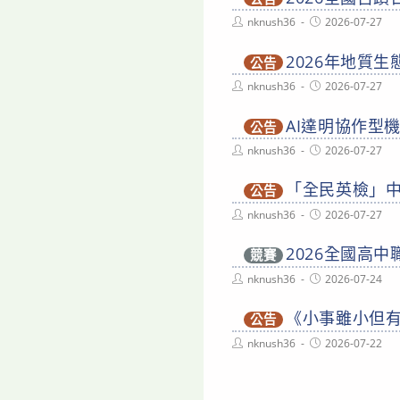
Post
Post
nknush36
2026-07-27
author:
published:
2026年地質
公告
Post
Post
nknush36
2026-07-27
author:
published:
AI達明協作型
公告
Post
Post
nknush36
2026-07-27
author:
published:
「全民英檢」
公告
Post
Post
nknush36
2026-07-27
author:
published:
2026全國高
競賽
Post
Post
nknush36
2026-07-24
author:
published:
《小事雖小但有
公告
Post
Post
nknush36
2026-07-22
author:
published: