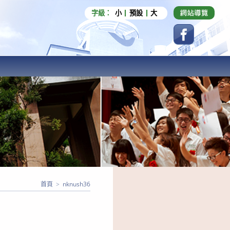
字級：
小
預設
大
首頁
>
nknush36