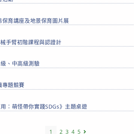
生態保育講座及地景保育圖片展
機械手臂初階課程與認證計
中級、中高級測驗
中職專題競賽
用：萌怪帶你實踐SDGs》主題桌遊
1
2
3
4
5
Go to the next page