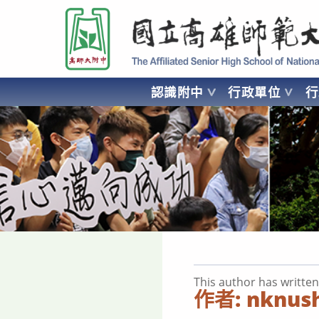
跳
國立高雄師範大學附屬高級中學 Affiliated Senior High School of National
轉
至
主
要
認識附中
行政單位
內
容
AFFILIATED SENIOR HIGH SCHOOL OF NATIONAL KA
This author has written
作者:
nknus