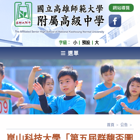
跳
國立高雄師範大學附屬高級中學 Affiliated Senior
High School of National Kaohsiung Normal
轉
University
至
主
要
內
字級：
小
預設
大
容
選單
AFFILIATED SENIOR HIGH SCHOOL OF NATIONAL
KAOHSIUNG NORMAL UNIVERSITY
首頁
>
公告
>
崑山科技大學「第五屆群馥盃圖