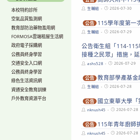
Post
Post
2026-07-30
生輔組
本校特約診所
author:
published:
空氣品質監測網
115學年度第
公告
教育部防治藥物濫用網
Post
Post
2026-07-29
生輔組
author:
published:
FORMOSA雲端租屋生活網
公告衛生組「114-1
政府電子採購網
接種之民眾」措施，延長
公務員終身學習
交通安全入口網
Post
Post
2026-07-29
ashs528
author:
published:
公務員終身學習
教育部學產基金
公告
綠色生活資訊網
Post
Post
2026-07-28
生輔組
資通安全教育訓練
author:
published:
戶外教育資源平台
國立東華大學「
公告
Post
Post
2026-07-28
nknush45
author:
published:
115年青年廚
公告
Post
Post
2026-07-28
nknush45
author:
published: