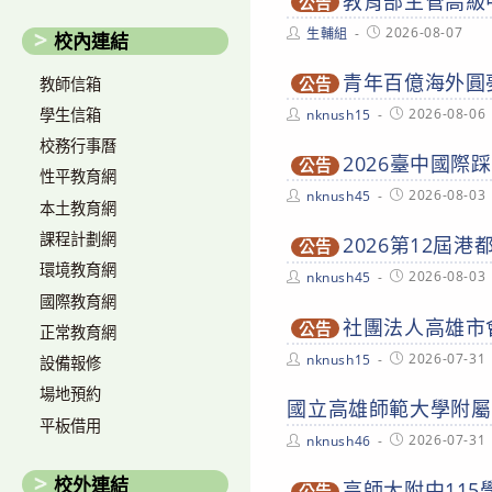
教育部主管高級
公告
Post
Post
2026-08-07
生輔組
校內連結
author:
published:
青年百億海外圓
教師信箱
公告
Post
Post
2026-08-06
學生信箱
nknush15
author:
published:
校務行事曆
2026臺中國際
公告
性平教育網
Post
Post
2026-08-03
nknush45
本土教育網
author:
published:
課程計劃網
2026第12屆
公告
環境教育網
Post
Post
2026-08-03
nknush45
author:
published:
國際教育網
社團法人高雄市
公告
正常教育網
Post
Post
2026-07-31
nknush15
設備報修
author:
published:
場地預約
國立高雄師範大學附屬
平板借用
Post
Post
2026-07-31
nknush46
author:
published:
校外連結
高師大附中11
公告