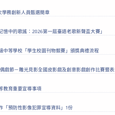
一次學務創新人員甄選簡章
記憶中的歌謠：2026第一屆臺語老歌新聲盃大賽」
國高級中等學校「學生校園刊物競賽」頒獎典禮流程
國際偶戲節－雕光見影全國皮影戲及創意影戲創作比賽暨
等教育重要宣導事項
作「預防性影像犯罪宣導資料」1份