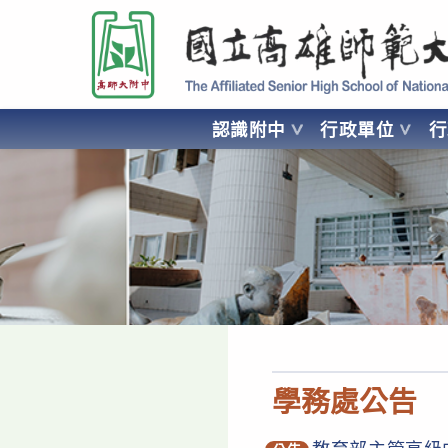
跳
國立高雄師範大學附屬高級中學 Affiliated Senior High School of National
轉
至
主
要
認識附中
行政單位
內
容
AFFILIATED SENIOR HIGH SCHOOL OF NATIONAL KA
學務處公告