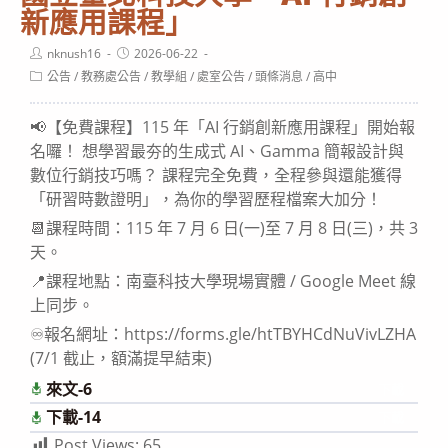
新應用課程」
Post
Post
nknush16
2026-06-22
author:
published:
Post
公告
/
教務處公告
/
教學組
/
處室公告
/
頭條消息
/
高中
category:
📢【免費課程】115 年「AI 行銷創新應用課程」開始報
名囉！ 想學習最夯的生成式 AI、Gamma 簡報設計與
數位行銷技巧嗎？ 課程完全免費，全程參與還能獲得
「研習時數證明」，為你的學習歷程檔案大加分！
📆課程時間：115 年 7 月 6 日(一)至 7 月 8 日(三)，共 3
天。
📍課程地點：南臺科技大學現場實體 / Google Meet 線
上同步。
♾️報名網址：https://forms.gle/htTBYHCdNuVivLZHA
(7/1 截止，額滿提早結束)
來文-6
下載
下載-14
下載
Post Views:
65