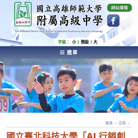
跳
國立高雄師範大學附屬高級中學 Affiliated Senior
High School of National Kaohsiung Normal
轉
University
至
主
要
內
字級：
小
預設
大
容
選單
AFFILIATED SENIOR HIGH SCHOOL OF NATIONAL
KAOHSIUNG NORMAL UNIVERSITY
首頁
>
公告
>
國立臺北科技大學「AI 行銷創