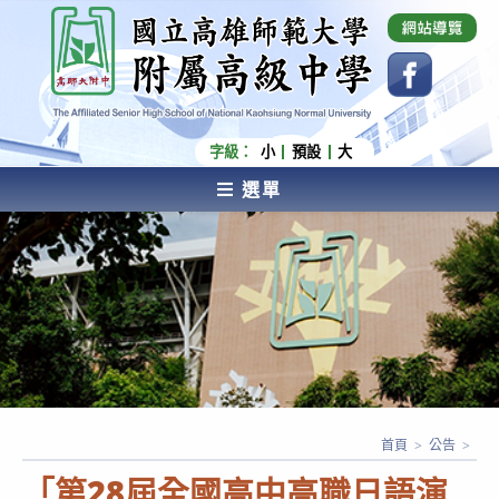
跳
國立高雄師範大學附屬高級中學 Affiliated Senior
High School of National Kaohsiung Normal
轉
University
至
主
要
內
字級：
小
預設
大
容
選單
AFFILIATED SENIOR HIGH SCHOOL OF NATIONAL
KAOHSIUNG NORMAL UNIVERSITY
首頁
>
公告
>
「第28屆全國高中高職日語演