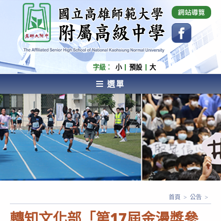
跳
國立高雄師範大學附屬高級中學 Affiliated Senior
High School of National Kaohsiung Normal
轉
University
至
主
要
內
字級：
小
預設
大
容
選單
AFFILIATED SENIOR HIGH SCHOOL OF NATIONAL
KAOHSIUNG NORMAL UNIVERSITY
首頁
>
公告
>
轉知文化部「第17屆金漫獎參