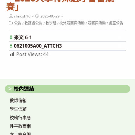
賽」
Post
Post
nknush16
2026-06-29
author:
published:
Post
公告
/
教務處公告
/
教學組
/
校外競賽與活動
/
競賽與活動
/
處室公告
category:
來文-6-1
下載
0621005A00_ATTCH3
下載
Post Views:
44
校內連結
教師信箱
學生信箱
校務行事曆
性平教育網
本土教育網