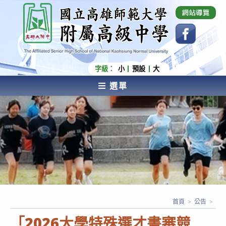
跳
國立高雄師範大學附屬高級中學 Affiliated Senior
High School of National Kaohsiung Normal
轉
University
至
主
要
內
字級：
小
預設
大
容
選單
AFFILIATED SENIOR HIGH SCHOOL OF NATIONAL
KAOHSIUNG NORMAL UNIVERSITY
首頁
>
公告
>
「2026大學特殊選才書審競