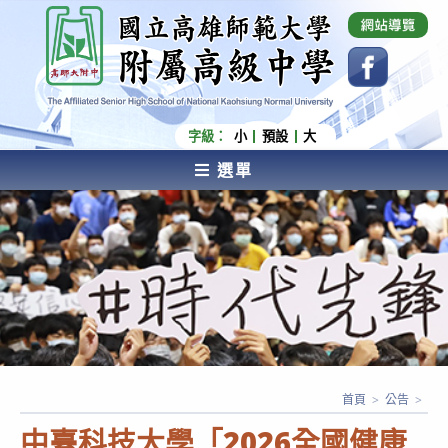
跳
國立高雄師範大學附屬高級中學 Affiliated Senior
High School of National Kaohsiung Normal
轉
University
至
主
要
內
字級：
小
預設
大
容
選單
AFFILIATED SENIOR HIGH SCHOOL OF NATIONAL
KAOHSIUNG NORMAL UNIVERSITY
首頁
>
公告
>
中臺科技大學「2026全國健康