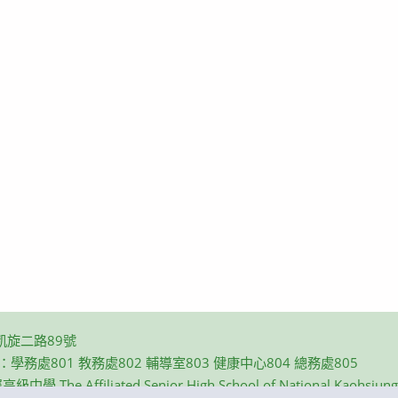
凱旋二路89號
碼：學務處801 教務處802 輔導室803 健康中心804 總務處805
e Affiliated Senior High School of National Kaohsiung N