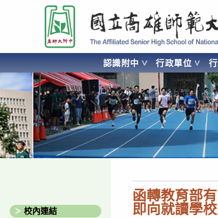
跳
國立高雄師範大學附屬高級中學 Affiliated Senior High School of National
轉
至
主
要
認識附中
行政單位
內
容
AFFILIATED SENIOR HIGH SCHOOL OF NATIONAL KA
函轉教育部有
即向就讀學校
校內連結