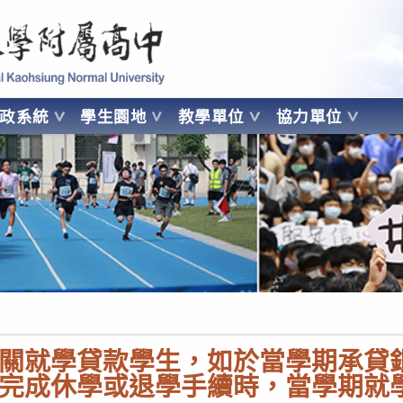
 Kaohsiung Normal University
行政系統
學生園地
教學單位
協力單位
OHSIUNG NORMAL UNIVERSITY
關就學貸款學生，如於當學期承貸
完成休學或退學手續時，當學期就