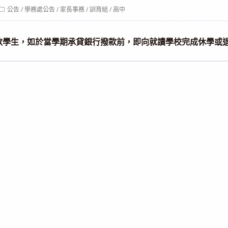
Post
公告
/
學務處公告
/
家長事務
/
訓育組
/
高中
category:
款學生，如於當學期承貸銀行撥款前，即向就讀學校完成休學或