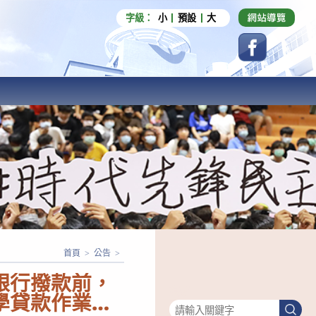
字級：
小
預設
大
首頁
>
公告
>
銀行撥款前，
搜尋
學貸款作業原
搜
尋