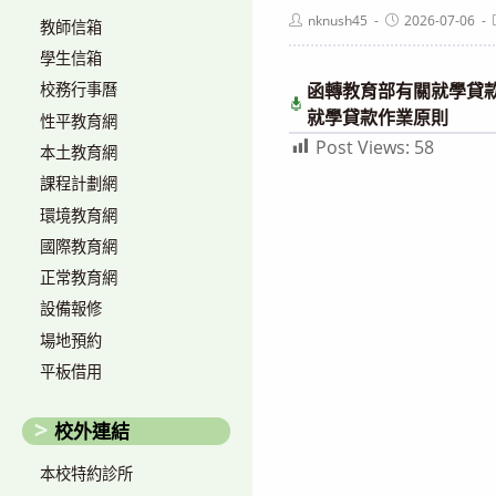
則
Post
Post
nknush45
2026-07-06
教師信箱
author:
published:
學生信箱
函轉教育部有關就學貸
校務行事曆
就學貸款作業原則
性平教育網
Post Views:
58
本土教育網
課程計劃網
環境教育網
國際教育網
正常教育網
設備報修
場地預約
平板借用
校外連結
本校特約診所