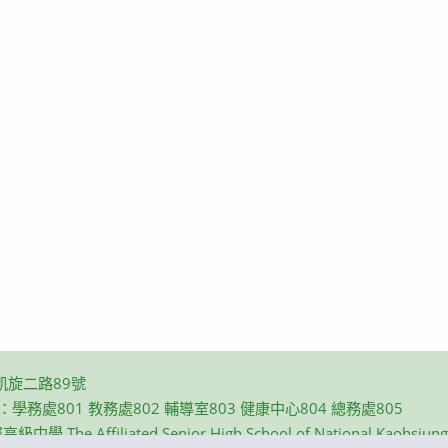
凱旋二路89號
碼：學務處801 教務處802 輔導室803 健康中心804 總務處805
e Affiliated Senior High School of National Kaohsiung N