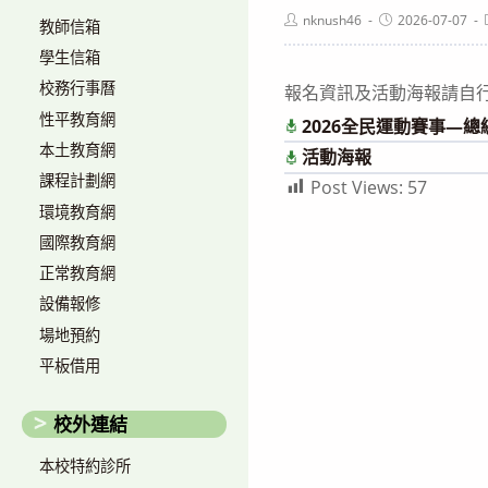
Post
Post
nknush46
2026-07-07
教師信箱
author:
published:
學生信箱
校務行事曆
報名資訊及活動海報請自
性平教育網
2026全民運動賽事—
本土教育網
活動海報
課程計劃網
Post Views:
57
環境教育網
國際教育網
正常教育網
設備報修
場地預約
平板借用
校外連結
本校特約診所