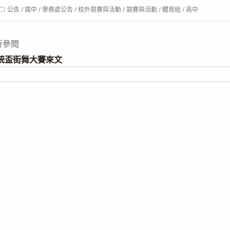
Post
公告
/
國中
/
學務處公告
/
校外競賽與活動
/
競賽與活動
/
體育組
/
高中
category:
行參閱
總統盃街舞大賽來文