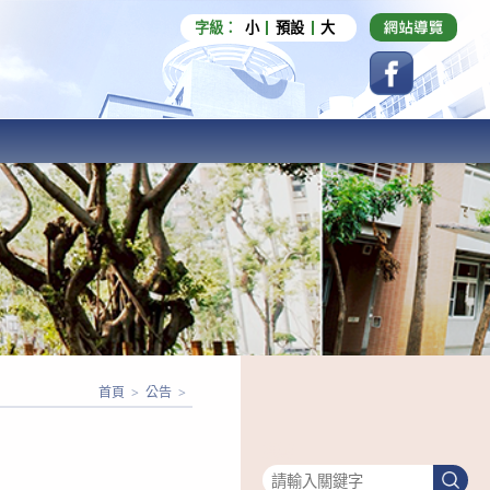
字級：
小
預設
大
首頁
>
公告
>
搜尋
搜
尋