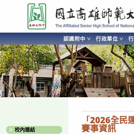
跳
國立高雄師範大學附屬高級中學 Affiliated Senior High School of National
轉
至
主
要
認識附中
行政單位
內
容
AFFILIATED SENIOR HIGH SCHOOL OF NATIONAL KA
「2026全
賽事資訊
校內連結